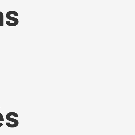
as
és