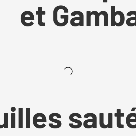
et Gamb
illes saut