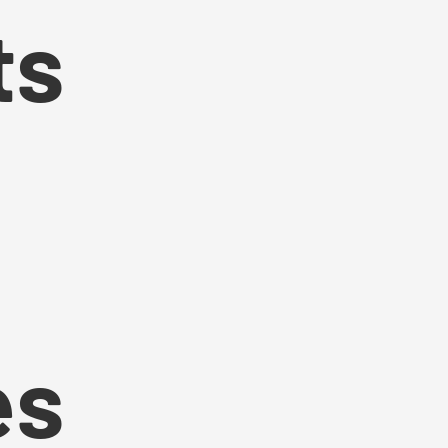
ts
es