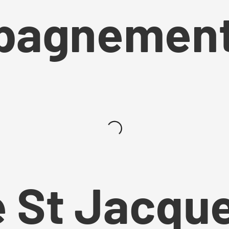
pagnemen
e St Jacqu