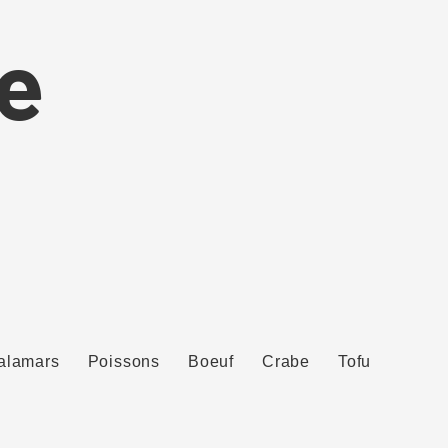
e
alamars
Poissons
Boeuf
Crabe
Tofu
Porc